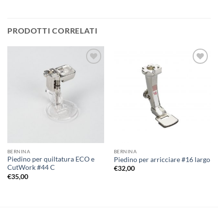
PRODOTTI CORRELATI
Aggiungi
Aggiungi
alla lista
alla lista
dei
dei
desideri
desideri
BERNINA
BERNINA
Piedino per quiltatura ECO e
Piedino per arricciare #16 largo
CutWork #44 C
€
32,00
€
35,00