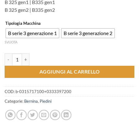
B 325 gen1 | B335 gen1
B 325 gen2 | B335 gen2
Tipologia Macchina
B serie 3 generazione 1
B serie 3 generazione 2
SVUOTA
Kit PunchWork BERNINA per crochet oscillante quantità
AGGIUNGI AL CARRELLO
COD:
b-0315717100+0333397200
Categorie:
Bernina
,
Piedini