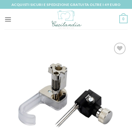
Salta
ACQUISTI SICURI E SPEDIZIONE GRATUITA OLTRE I 49 EURO
ai
contenuti
0
Aggiungi
alla lista
dei
desideri