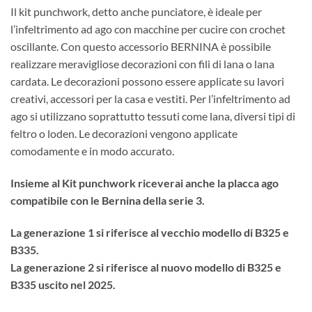
da
Il kit punchwork, detto anche punciatore, è ideale per
€122,50
l’infeltrimento ad ago con macchine per cucire con crochet
a
oscillante. Con questo accessorio BERNINA è possibile
€130,76
realizzare meravigliose decorazioni con fili di lana o lana
cardata. Le decorazioni possono essere applicate su lavori
creativi, accessori per la casa e vestiti. Per l’infeltrimento ad
ago si utilizzano soprattutto tessuti come lana, diversi tipi di
feltro o loden. Le decorazioni vengono applicate
comodamente e in modo accurato.
Insieme al Kit punchwork riceverai anche la placca ago
compatibile con le Bernina della serie 3.
La generazione 1 si riferisce al vecchio modello di B325 e
B335.
La generazione 2 si riferisce al nuovo modello di B325 e
B335 uscito nel 2025.