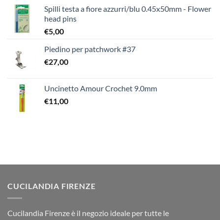
Spilli testa a fiore azzurri/blu 0.45x50mm - Flower
head pins
€
5,00
Piedino per patchwork #37
€
27,00
Uncinetto Amour Crochet 9.0mm
€
11,00
CUCILANDIA FIRENZE
Cucilandia Firenze è il negozio ideale per tutte le