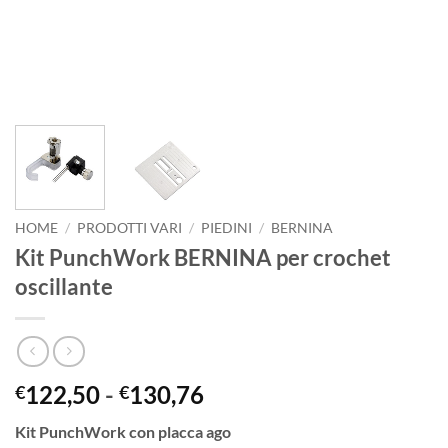
HOME
/
PRODOTTI VARI
/
PIEDINI
/
BERNINA
Kit PunchWork BERNINA per crochet
oscillante
Fascia
122,50
-
130,76
€
€
di
Kit PunchWork con placca ago
prezzo: