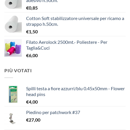
adesivo h.50cm.
€
0,85
Cotton Soft stabilizzatore universale per ricamo a
strappo h.50cm.
€
1,50
Filato Aerolock 2500mt.- Poliestere - Per
Taglia&Cuci
€
6,00
PIÙ VOTATI
Spilli testa a fiore azzurri/blu 0.45x50mm - Flower
head pins
€
4,00
Piedino per patchwork #37
€
27,00