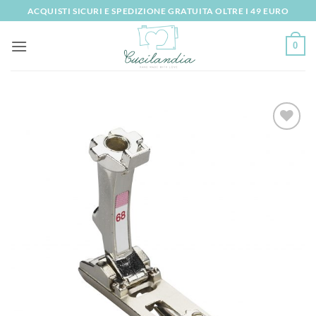
Salta
ACQUISTI SICURI E SPEDIZIONE GRATUITA OLTRE I 49 EURO
ai
contenuti
0
Aggiungi
alla lista
dei
desideri