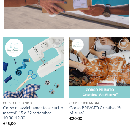
Aggiungi
Aggiungi
alla lista
alla lista
dei
dei
desideri
desideri
CORSI CUCILANDIA
CORSI CUCILANDIA
Corso di avvicinamento al cucito
Corso PRIVATO Creativo “Su
martedì 15 e 22 settembre
Misura”
10.30-12.30
€
20,00
€
45,00