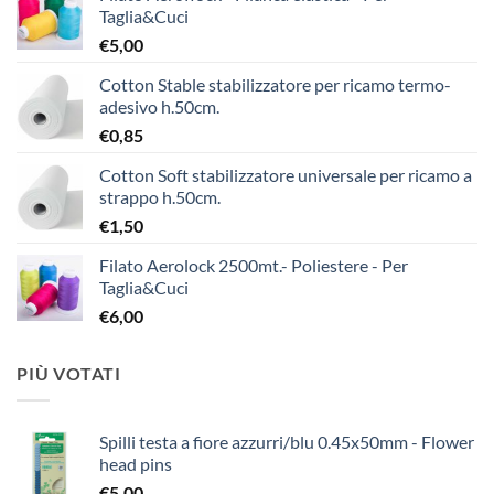
Taglia&Cuci
€
5,00
Cotton Stable stabilizzatore per ricamo termo-
adesivo h.50cm.
€
0,85
Cotton Soft stabilizzatore universale per ricamo a
strappo h.50cm.
€
1,50
Filato Aerolock 2500mt.- Poliestere - Per
Taglia&Cuci
€
6,00
PIÙ VOTATI
Spilli testa a fiore azzurri/blu 0.45x50mm - Flower
head pins
€
5,00