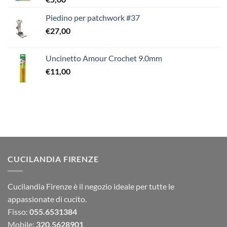
Piedino per patchwork #37
€
27,00
Uncinetto Amour Crochet 9.0mm
€
11,00
CUCILANDIA FIRENZE
Cucilandia Firenze è il negozio ideale per tutte le
appassionate di cucito.
Fisso:
055.6531384
Mobile:
320.5628901