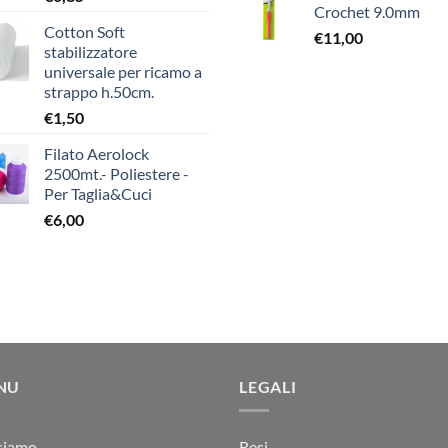
Crochet 9.0mm
Cotton Soft
€
11,00
stabilizzatore
universale per ricamo a
strappo h.50cm.
€
1,50
Filato Aerolock
2500mt.- Poliestere -
Per Taglia&Cuci
€
6,00
NU
LEGALI
siamo
Resi