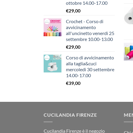
ottobre 14.00-17.00
€
29,00
Crochet - Corso di
avvicinamento
all'uncinetto venerdì 25
settembre 10.00-13.00
€
29,00
Corso di avvicinamento
alla taglia&cuci
mercoledì 30 settembre
14.00-17.00
€
39,00
CUCILANDIA FIRENZE
ME
Cucilandia Firenze è il negozio
Chi 