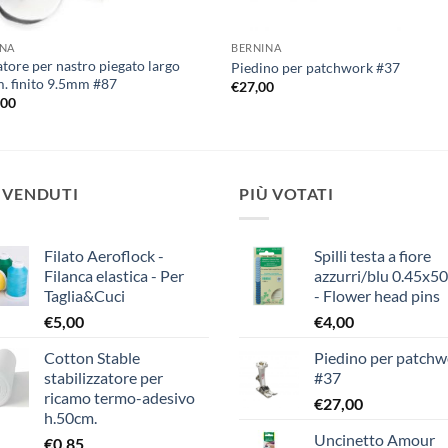
INA
BERNINA
tore per nastro piegato largo
Piedino per patchwork #37
 finito 9.5mm #87
€
27,00
,00
 VENDUTI
PIÙ VOTATI
Filato Aeroflock -
Spilli testa a fiore
Filanca elastica - Per
azzurri/blu 0.45x
Taglia&Cuci
- Flower head pins
€
5,00
€
4,00
Cotton Stable
Piedino per patchw
stabilizzatore per
#37
ricamo termo-adesivo
€
27,00
h.50cm.
Uncinetto Amour
€
0,85