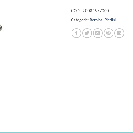
COD:
B-0084577000
Categorie:
Bernina
,
Piedini