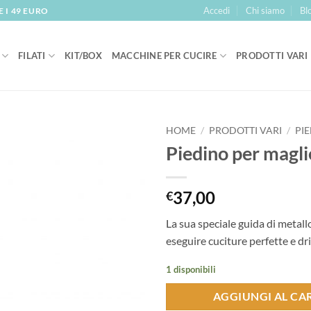
Accedi
Chi siamo
Bl
 I 49 EURO
FILATI
KIT/BOX
MACCHINE PER CUCIRE
PRODOTTI VARI
HOME
/
PRODOTTI VARI
/
PIE
Piedino per magli
Aggiungi
alla lista
dei
37,00
€
desideri
La sua speciale guida di metall
eseguire cuciture perfette e dr
1 disponibili
AGGIUNGI AL CA