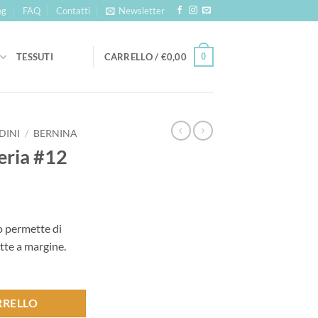
og
FAQ
Contatti
Newsletter
0
TESSUTI
CARRELLO /
€
0,00
DINI
/
BERNINA
eria #12
o permette di
itte a margine.
RRELLO