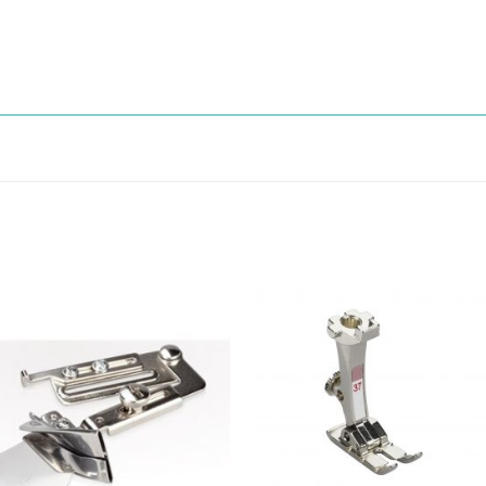
Aggiungi
Aggiu
alla lista
alla l
dei
dei
desideri
desid