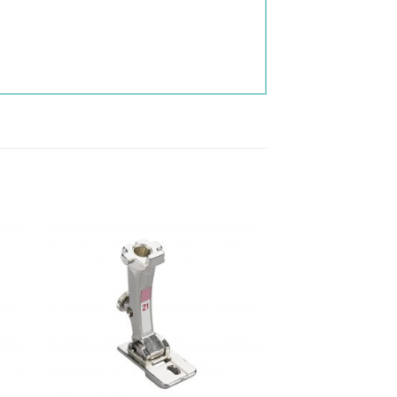
ngi
Aggiungi
ista
alla lista
dei
eri
desideri