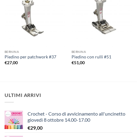
Aggiungi
Aggiungi
alla lista
alla lista
dei
dei
desideri
desideri
BERNINA
BERNINA
Piedino per patchwork #37
Piedino con rulli #51
€
27,00
€
51,00
ULTIMI ARRIVI
Crochet - Corso di avvicinamento all'uncinetto
giovedì 8 ottobre 14.00-17.00
€
29,00