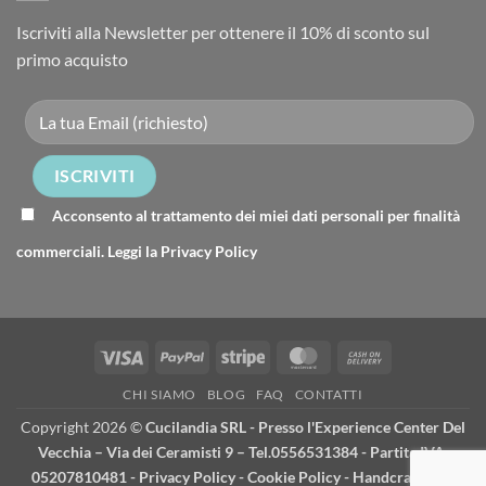
Iscriviti alla Newsletter per ottenere il 10% di sconto sul
primo acquisto
Acconsento al trattamento dei miei dati personali per finalità
commerciali. Leggi la
Privacy Policy
Visa
PayPal
Stripe
MasterCard
Cash
On
CHI SIAMO
BLOG
FAQ
CONTATTI
Delivery
Copyright 2026 ©
Cucilandia SRL - Presso l'Experience Center Del
Vecchia – Via dei Ceramisti 9 – Tel.0556531384 - Partita IVA:
05207810481 -
Privacy Policy
-
Cookie Policy
- Handcrafted in