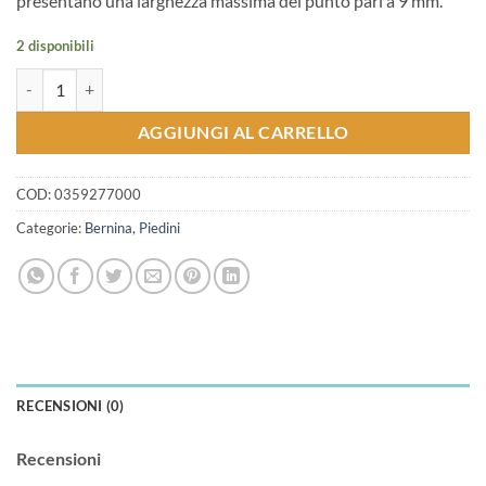
presentano una larghezza massima del punto pari a 9 mm.
2 disponibili
Piedino patchwork #97 quantità
AGGIUNGI AL CARRELLO
COD:
0359277000
Categorie:
Bernina
,
Piedini
RECENSIONI (0)
Recensioni