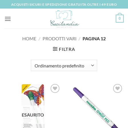
Salta
ACQUISTI SICURI E SPEDIZIONE GRATUITA OLTRE I 49 EURO
ai
contenuti
0
HOME
/
PRODOTTI VARI
/
PAGINA 12
FILTRA
Aggiungi
Aggiungi
alla lista
alla lista
dei
dei
desideri
desideri
ESAURITO