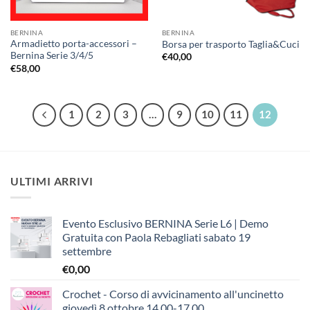
BERNINA
BERNINA
Armadietto porta-accessori –
Borsa per trasporto Taglia&Cuci
Bernina Serie 3/4/5
€
40,00
€
58,00
1
2
3
…
9
10
11
12
ULTIMI ARRIVI
Evento Esclusivo BERNINA Serie L6 | Demo
Gratuita con Paola Rebagliati sabato 19
settembre
€
0,00
Crochet - Corso di avvicinamento all'uncinetto
giovedì 8 ottobre 14.00-17.00