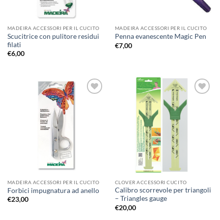
MADEIRA ACCESSORI PER IL CUCITO
MADEIRA ACCESSORI PER IL CUCITO
Scucitrice con pulitore residui
Penna evanescente Magic Pen
filati
€
7,00
€
6,00
Aggiungi
Aggiungi
alla lista
alla lista
dei
dei
desideri
desideri
MADEIRA ACCESSORI PER IL CUCITO
CLOVER ACCESSORI CUCITO
Calibro scorrevole per triangoli
Forbici impugnatura ad anello
– Triangles gauge
€
23,00
€
20,00