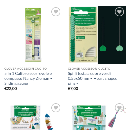
Aggiungi
Aggiungi
alla lista
alla lista
dei
dei
desideri
desideri
CLOVER ACCESSORI CUCITO
CLOVER ACCESSORI CUCITO
5 in 1 Calibro scorrevole e
Spilli testa a cuore verdi
compasso Nancy Zieman –
0.55x50mm – Heart shaped
Sliding gauge
pins –
€
22,00
€
7,00
Aggiungi
Aggiungi
alla lista
alla lista
dei
dei
desideri
desideri