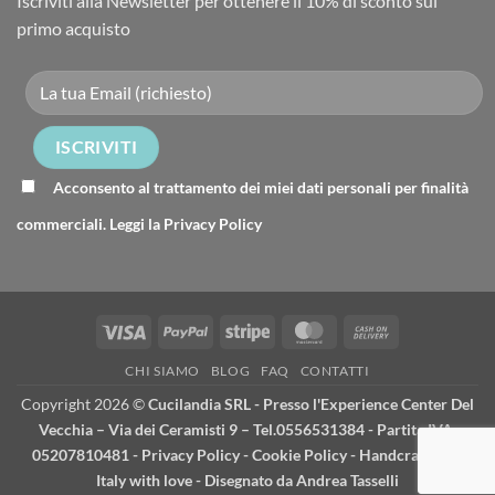
Iscriviti alla Newsletter per ottenere il 10% di sconto sul
primo acquisto
Acconsento al trattamento dei miei dati personali per finalità
commerciali. Leggi la
Privacy Policy
Visa
PayPal
Stripe
MasterCard
Cash
On
CHI SIAMO
BLOG
FAQ
CONTATTI
Delivery
Copyright 2026 ©
Cucilandia SRL - Presso l'Experience Center Del
Vecchia – Via dei Ceramisti 9 – Tel.0556531384 - Partita IVA:
05207810481 -
Privacy Policy
-
Cookie Policy
- Handcrafted in
Italy with love - Disegnato da
Andrea Tasselli