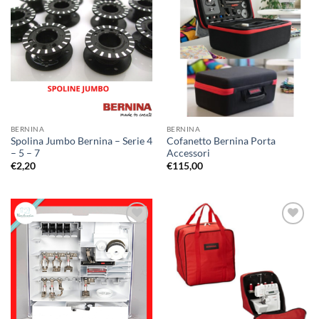
Aggiungi
Aggiungi
alla lista
alla lista
dei
dei
desideri
desideri
BERNINA
BERNINA
Spolina Jumbo Bernina – Serie 4
Cofanetto Bernina Porta
– 5 – 7
Accessori
€
2,20
€
115,00
Aggiungi
Aggiungi
alla lista
alla lista
dei
dei
desideri
desideri