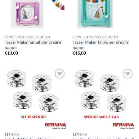
CLOVER ACCESSORI CUCITO
CLOVER ACCESSORI CUCITO
Tassel Maker small per creare
Tassel Maker large per creare
nappe
nappe
€
13,00
€
15,00
Aggiungi
Aggiungi
alla lista
alla lista
dei
dei
desideri
desideri
BERNINA
BERNINA