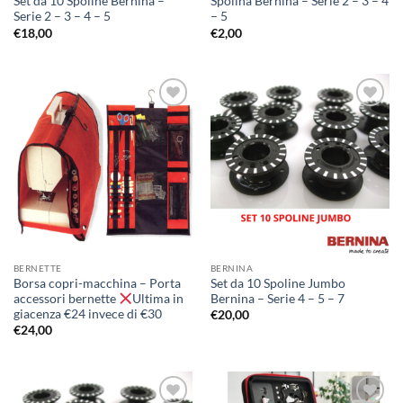
Set da 10 Spoline Bernina –
Spolina Bernina – Serie 2 – 3 – 4
Serie 2 – 3 – 4 – 5
– 5
€
18,00
€
2,00
Aggiungi
Aggiungi
alla lista
alla lista
dei
dei
desideri
desideri
BERNETTE
BERNINA
Borsa copri-macchina – Porta
Set da 10 Spoline Jumbo
accessori bernette
Ultima in
Bernina – Serie 4 – 5 – 7
giacenza €24 invece di €30
€
20,00
€
24,00