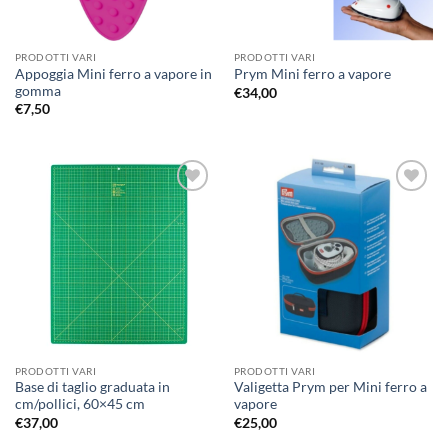
PRODOTTI VARI
PRODOTTI VARI
Appoggia Mini ferro a vapore in
Prym Mini ferro a vapore
gomma
€
34,00
€
7,50
Aggiungi
Aggiungi
alla lista
alla lista
dei
dei
desideri
desideri
PRODOTTI VARI
PRODOTTI VARI
Base di taglio graduata in
Valigetta Prym per Mini ferro a
cm/pollici, 60×45 cm
vapore
€
37,00
€
25,00