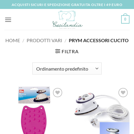
Salta
ACQUISTI SICURI E SPEDIZIONE GRATUITA OLTRE I 49 EURO
ai
contenuti
0
HOME
/
PRODOTTI VARI
/
PRYM ACCESSORI CUCITO
FILTRA
Aggiungi
Aggiungi
alla lista
alla lista
dei
dei
desideri
desideri