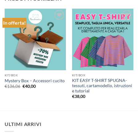
In offerta!
Aggiungi
Aggiungi
alla lista
alla lista
dei
dei
desideri
desideri
KIT/BOX
KIT/BOX
KIT EASY T-SHIRT SPUGNA-
Mystery Box – Accessori cucito
tessuti, cartamodello, istruzioni
Il
Il
€
136,06
€
40,00
prezzo
prezzo
e tutorial
originale
attuale
€
38,00
era:
è:
€136,06.
€40,00.
ULTIMI ARRIVI