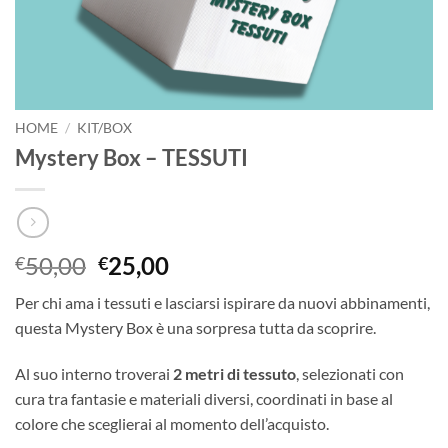
HOME
/
KIT/BOX
Mystery Box – TESSUTI
Il
Il
50,00
25,00
€
€
prezzo
prezzo
Per chi ama i tessuti e lasciarsi ispirare da nuovi abbinamenti,
originale
attuale
questa Mystery Box è una sorpresa tutta da scoprire.
era:
è:
€50,00.
€25,00.
Al suo interno troverai
2 metri di tessuto
, selezionati con
cura tra fantasie e materiali diversi, coordinati in base al
colore che sceglierai al momento dell’acquisto.