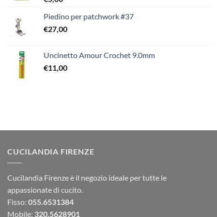
Piedino per patchwork #37
€
27,00
Uncinetto Amour Crochet 9.0mm
€
11,00
CUCILANDIA FIRENZE
Cucilandia Firenze è il negozio ideale per tutte le
appassionate di cucito.
Fisso:
055.6531384
Mobile:
320.5628901