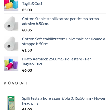
Taglia&Cuci
€
5,00
Cotton Stable stabilizzatore per ricamo termo-
adesivo h.50cm.
€
0,85
Cotton Soft stabilizzatore universale per ricamo a
strappo h.50cm.
€
1,50
Filato Aerolock 2500mt.- Poliestere - Per
Taglia&Cuci
€
6,00
PIÙ VOTATI
Spilli testa a fiore azzurri/blu 0.45x50mm - Flower
head pins
€
5,00