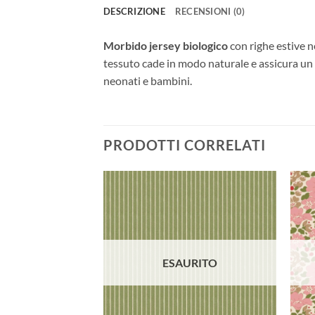
DESCRIZIONE
RECENSIONI (0)
Morbido jersey biologico
con righe estive ne
tessuto cade in modo naturale e assicura un e
neonati e bambini.
PRODOTTI CORRELATI
Aggiungi
alla lista
dei
desideri
ESAURITO