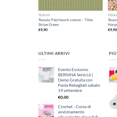
TESSUTI
TESSU
Tessuto Patchwork cotone – Tilda
Tessu
Stripe Green
Harpe
€
9,90
€
9,9
ULTIMI ARRIVI
PIÙ
Evento Esclusivo
BERNINA Serie L6 |
Demo Gratuita con
Paola Rebagliati sabato
19 settembre
€
0,00
Crochet - Corso di
avvicinamento
all'uncinetto giovedì 8