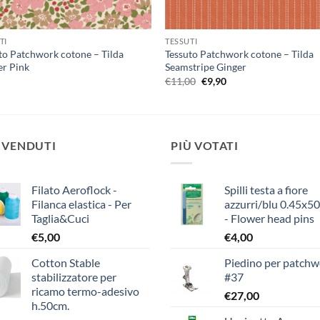
TI
TESSUTI
to Patchwork cotone – Tilda
Tessuto Patchwork cotone – Tilda
r Pink
Seamstripe Ginger
Il
Il
0
€
11,00
€
9,90
prezzo
prezzo
originale
attuale
era:
è:
€11,00.
€9,90.
 VENDUTI
PIÙ VOTATI
Filato Aeroflock -
Spilli testa a fiore
Filanca elastica - Per
azzurri/blu 0.45x
Taglia&Cuci
- Flower head pins
€
5,00
€
4,00
Cotton Stable
Piedino per patchw
stabilizzatore per
#37
ricamo termo-adesivo
€
27,00
h.50cm.