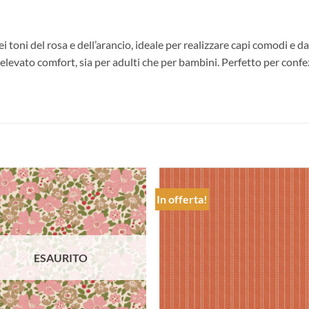
i toni del rosa e dell’arancio, ideale per realizzare capi comodi e da
levato comfort, sia per adulti che per bambini. Perfetto per confezi
In offerta!
Aggiungi
Aggiu
alla lista
alla l
dei
dei
desideri
desid
ESAURITO