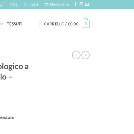
og
FAQ
Contatti
Newsletter
0
TESSUTI
CARRELLO /
€
0,00
ologico a
io –
/estate