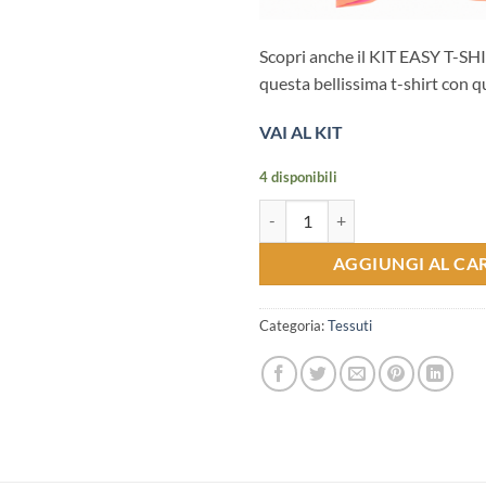
Scopri anche il KIT EASY T-SHI
questa bellissima t-shirt con q
VAI AL KIT
4 disponibili
Tessuto Jersey biologico a righe r
AGGIUNGI AL CA
Categoria:
Tessuti