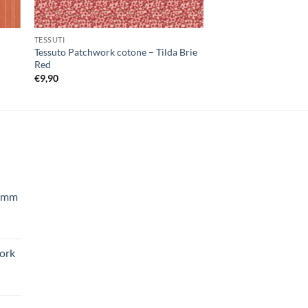
TESSUTI
TESSUTI
Tessuto Patchwork cotone – Tilda Brie
Tessuto Patchwork co
Red
Saffron
€
9,90
€
9,90
50mm
ork