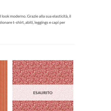
l look moderno. Grazie alla sua elasticità, il
onare t-shirt, abiti, leggings e capi per
ngi
Aggiungi
ista
alla lista
dei
eri
desideri
ESAURITO
ESAU