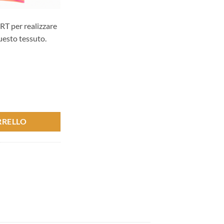
RT per realizzare
uesto tessuto.
osa e arancio - Albstoffe quantità
RRELLO