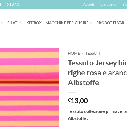
Accedi
Chi siamo
Bl
 I 49 EURO
FILATI
KIT/BOX
MACCHINE PER CUCIRE
PRODOTTI VARI
HOME
/
TESSUTI
Tessuto Jersey bi
Aggiungi
righe rosa e aranc
alla lista
dei
Albstoffe
desideri
13,00
€
Tessuto collezione primavera
Albstoffe.