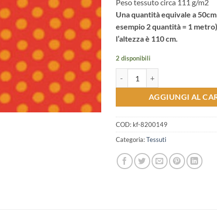
Peso tessuto circa 111 g/m2
Una quantità equivale a 50cm 
esempio 2 quantità = 1 metro
l’altezza è 110 cm.
2 disponibili
Tessuto Americano cotone - Kaffe
AGGIUNGI AL CA
COD:
kf-8200149
Categoria:
Tessuti