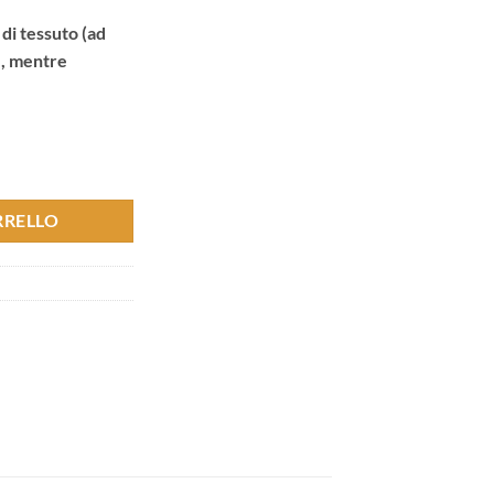
di tessuto (ad
), mentre
 Fassett Spot Red quantità
RRELLO