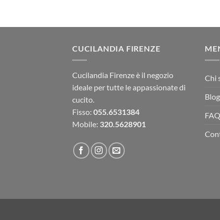
CUCILANDIA FIRENZE
ME
Cucilandia Firenze è il negozio
Chi 
ideale per tutte le appassionate di
Blog
cucito.
Fisso:
055.6531384
FA
Mobile:
320.5628901
Cont