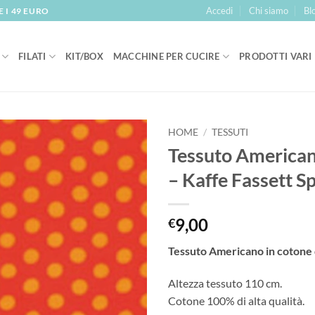
Accedi
Chi siamo
Bl
 I 49 EURO
FILATI
KIT/BOX
MACCHINE PER CUCIRE
PRODOTTI VARI
HOME
/
TESSUTI
Tessuto America
Aggiungi
– Kaffe Fassett S
alla lista
dei
desideri
9,00
€
Tessuto Americano in cotone d
Altezza tessuto 110 cm.
Cotone 100% di alta qualità.