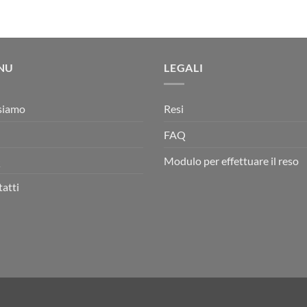
NU
LEGALI
siamo
Resi
FAQ
Q
Modulo per effettuare il reso
atti