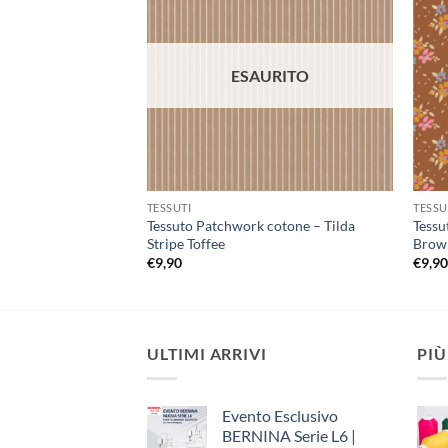
alla lista
dei
desideri
ESAURITO
TESSUTI
TESSU
Tessuto Patchwork cotone – Tilda
Tessu
Stripe Toffee
Brow
€
9,90
€
9,9
ULTIMI ARRIVI
PIÙ
Evento Esclusivo
BERNINA Serie L6 |