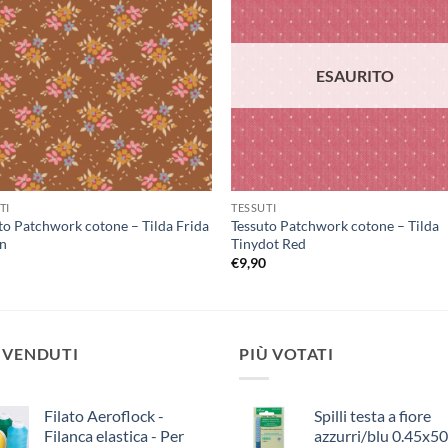
alla lista
alla l
dei
dei
desideri
desid
ESAURITO
TI
TESSUTI
to Patchwork cotone – Tilda Frida
Tessuto Patchwork cotone – Tilda
n
Tinydot Red
0
€
9,90
 VENDUTI
PIÙ VOTATI
Filato Aeroflock -
Spilli testa a fiore
Filanca elastica - Per
azzurri/blu 0.45x