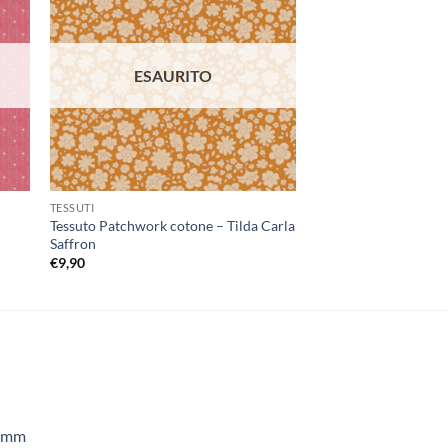
ista
alla lista
dei
eri
desideri
ESAURITO
ESAU
TESSUTI
TESSUTI
Tessuto Patchwork cotone – Tilda Carla
Tessuto Patchwork co
Saffron
Tinystripe Cream
€
9,90
€
9,90
50mm