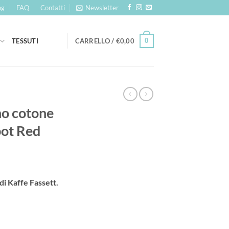
og
FAQ
Contatti
Newsletter
0
TESSUTI
CARRELLO /
€
0,00
no cotone
pot Red
i Kaffe Fassett.