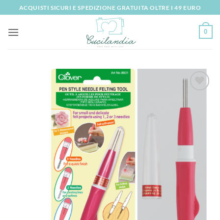
Salta
ACQUISTI SICURI E SPEDIZIONE GRATUITA OLTRE I 49 EURO
ai
contenuti
0
Aggiungi
alla lista
dei
desideri