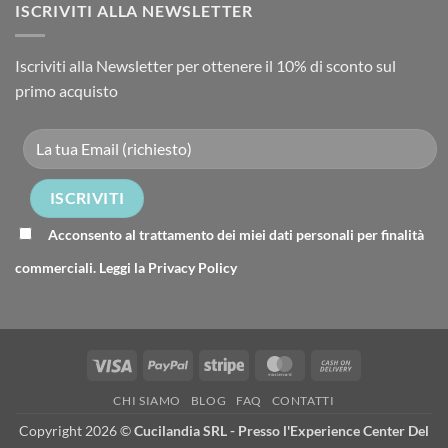
ISCRIVITI ALLA NEWSLETTER
Iscriviti alla Newsletter per ottenere il 10% di sconto sul
primo acquisto
Acconsento al trattamento dei miei dati personali per finalità
commerciali. Leggi la
Privacy Policy
Visa
PayPal
Stripe
MasterCard
Cash
On
CHI SIAMO
BLOG
FAQ
CONTATTI
Delivery
Copyright 2026 ©
Cucilandia SRL - Presso l'Experience Center Del