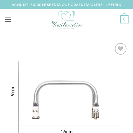
Salta
ACQUISTI SICURI E SPEDIZIONE GRATUITA OLTRE I 49 EURO
ai
contenuti
0
Aggiungi
alla lista
dei
desideri