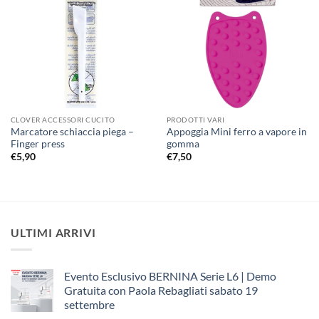
Aggiungi
Aggiungi
alla lista
alla lista
dei
dei
desideri
desideri
CLOVER ACCESSORI CUCITO
PRODOTTI VARI
Marcatore schiaccia piega –
Appoggia Mini ferro a vapore in
Finger press
gomma
€
5,90
€
7,50
ULTIMI ARRIVI
Evento Esclusivo BERNINA Serie L6 | Demo
Gratuita con Paola Rebagliati sabato 19
settembre