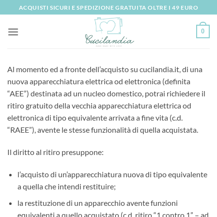
Salta
ACQUISTI SICURI E SPEDIZIONE GRATUITA OLTRE I 49 EURO
ai
contenuti
0
Al momento ed a fronte dell’acquisto su cucilandia.it, di una
nuova apparecchiatura elettrica od elettronica (definita
“AEE”) destinata ad un nucleo domestico, potrai richiedere il
ritiro gratuito della vecchia apparecchiatura elettrica od
elettronica di tipo equivalente arrivata a fine vita (c.d.
“RAEE”), avente le stesse funzionalità di quella acquistata.
Il diritto al ritiro presuppone:
l’acquisto di un’apparecchiatura nuova di tipo equivalente
a quella che intendi restituire;
la restituzione di un apparecchio avente funzioni
equivalenti a quello acquistato (c.d. ritiro “1 contro 1” – ad