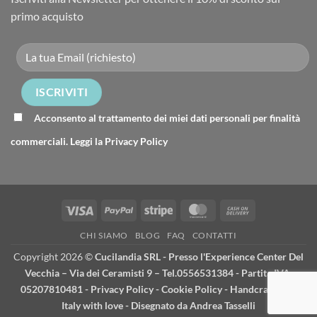
primo acquisto
Acconsento al trattamento dei miei dati personali per finalità
commerciali. Leggi la
Privacy Policy
Visa
PayPal
Stripe
MasterCard
Cash
On
CHI SIAMO
BLOG
FAQ
CONTATTI
Delivery
Copyright 2026 ©
Cucilandia SRL - Presso l'Experience Center Del
Vecchia – Via dei Ceramisti 9 – Tel.0556531384 - Partita IVA:
05207810481 -
Privacy Policy
-
Cookie Policy
- Handcrafted in
Italy with love - Disegnato da
Andrea Tasselli